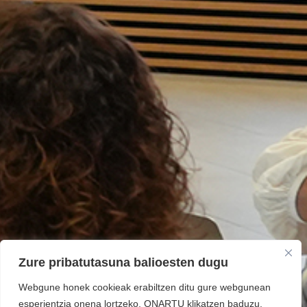
Zure pribatutasuna balioesten dugu
Webgune honek cookieak erabiltzen ditu gure webgunean
esperientzia onena lortzeko. ONARTU klikatzen baduzu,