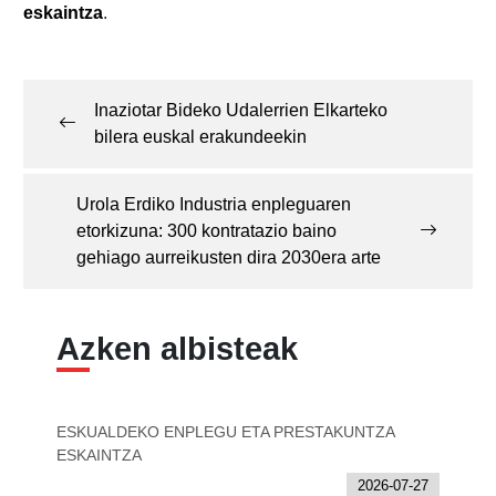
eskaintza
.
Post
navigation
Inaziotar Bideko Udalerrien Elkarteko
bilera euskal erakundeekin
Urola Erdiko Industria enpleguaren
etorkizuna: 300 kontratazio baino
gehiago aurreikusten dira 2030era arte
Azken albisteak
ESKUALDEKO ENPLEGU ETA PRESTAKUNTZA
ESKAINTZA
2026-07-27