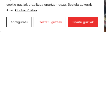
cookie guztiak erabiltzea onartzen duzu. Bestela aukerak
ikusi.
Cookie Politika
Konfiguratu
Ezeztatu guztiak
Onartu guztiak