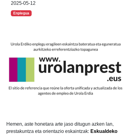
2025-05-12
Enplegua
Hemen, aste honetara arte jaso ditugun azken lan,
prestakuntza eta orientazio eskaintzak:
Eskualdeko