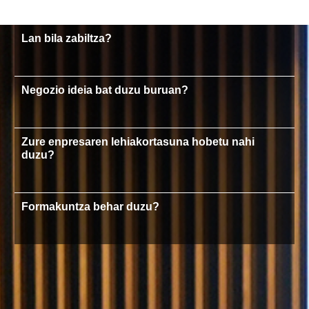
Lan bila zabiltza?
Negozio ideia bat duzu buruan?
Zure enpresaren lehiakortasuna hobetu nahi
duzu?
Formakuntza behar duzu?