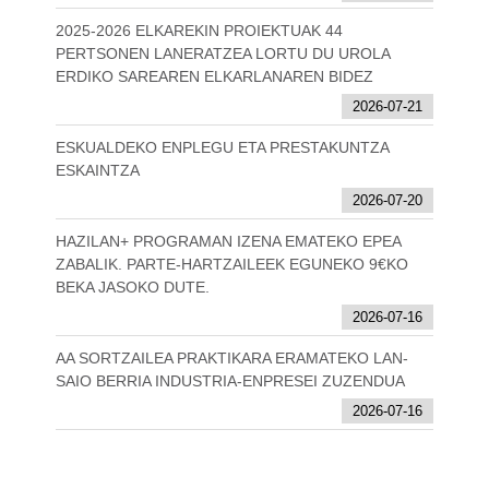
2025-2026 ELKAREKIN PROIEKTUAK 44
PERTSONEN LANERATZEA LORTU DU UROLA
ERDIKO SAREAREN ELKARLANAREN BIDEZ
2026-07-21
ESKUALDEKO ENPLEGU ETA PRESTAKUNTZA
ESKAINTZA
2026-07-20
HAZILAN+ PROGRAMAN IZENA EMATEKO EPEA
ZABALIK. PARTE-HARTZAILEEK EGUNEKO 9€KO
BEKA JASOKO DUTE.
2026-07-16
AA SORTZAILEA PRAKTIKARA ERAMATEKO LAN-
SAIO BERRIA INDUSTRIA-ENPRESEI ZUZENDUA
2026-07-16