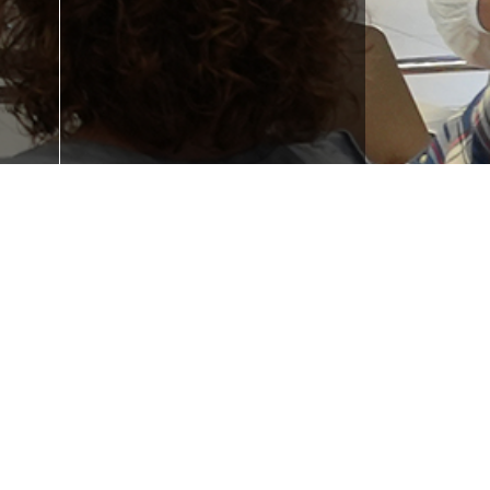
Formakuntza behar
duzu?
u?