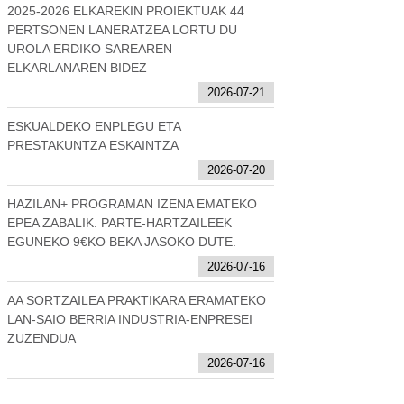
2025-2026 ELKAREKIN PROIEKTUAK 44
PERTSONEN LANERATZEA LORTU DU
UROLA ERDIKO SAREAREN
ELKARLANAREN BIDEZ
2026-07-21
ESKUALDEKO ENPLEGU ETA
PRESTAKUNTZA ESKAINTZA
2026-07-20
HAZILAN+ PROGRAMAN IZENA EMATEKO
EPEA ZABALIK. PARTE-HARTZAILEEK
EGUNEKO 9€KO BEKA JASOKO DUTE.
2026-07-16
AA SORTZAILEA PRAKTIKARA ERAMATEKO
LAN-SAIO BERRIA INDUSTRIA-ENPRESEI
ZUZENDUA
2026-07-16