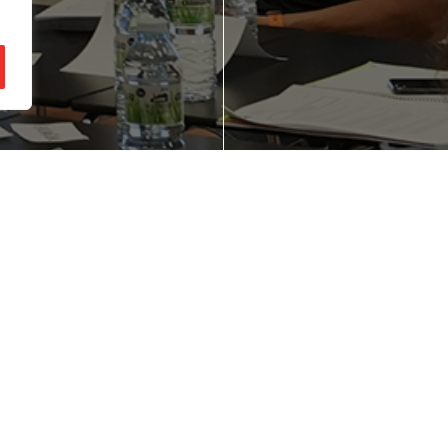
gozio ideia bat
Zure enpresaren
zu buruan?
lehiakortasuna
hobetu nahi duz