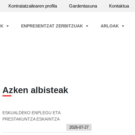
Kontratatzailearen profila
Gardentasuna
Kontaktua
AK
ENPRESENTZAT ZERBITZUAK
ARLOAK
Azken albisteak
ESKUALDEKO ENPLEGU ETA
PRESTAKUNTZA ESKAINTZA
2026-07-27