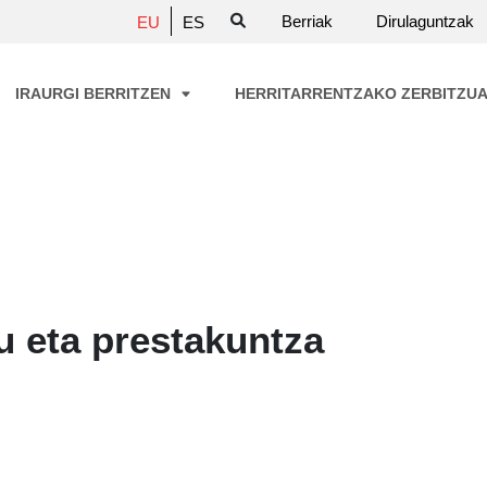
Berriak
Dirulaguntzak
EU
ES
IRAURGI BERRITZEN
HERRITARRENTZAKO ZERBITZU
 eta prestakuntza