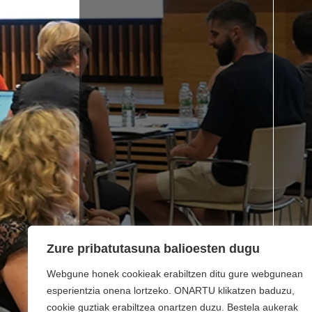
Zure pribatutasuna balioesten dugu
Webgune honek cookieak erabiltzen ditu gure webgunean
esperientzia onena lortzeko. ONARTU klikatzen baduzu,
cookie guztiak erabiltzea onartzen duzu. Bestela aukerak