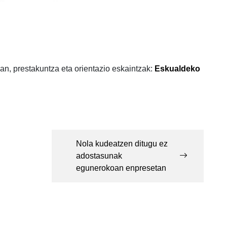
an, prestakuntza eta orientazio eskaintzak:
Eskualdeko
Nola kudeatzen ditugu ez
adostasunak
egunerokoan enpresetan