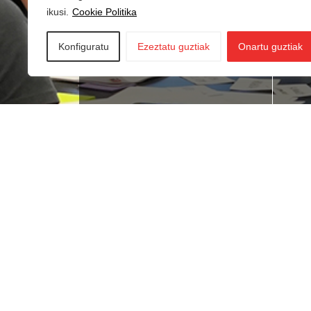
ikusi.
Cookie Politika
Konfiguratu
Ezeztatu guztiak
Onartu guztiak
Lan bila zabiltza?
Ne
du