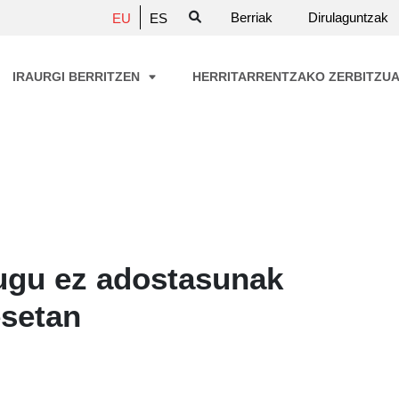
Berriak
Dirulaguntzak
EU
ES
IRAURGI BERRITZEN
HERRITARRENTZAKO ZERBITZU
ugu ez adostasunak
setan