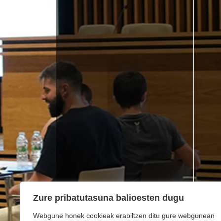
Zure pribatutasuna balioesten dugu
Webgune honek cookieak erabiltzen ditu gure webgunean