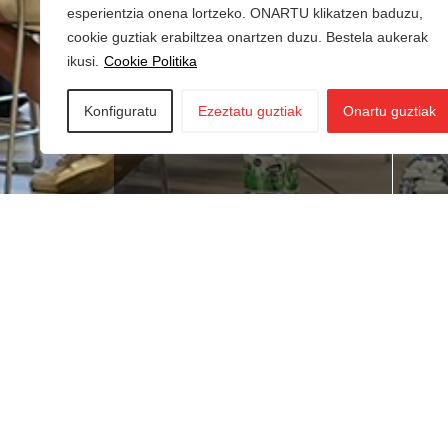
esperientzia onena lortzeko. ONARTU klikatzen baduzu,
cookie guztiak erabiltzea onartzen duzu. Bestela aukerak
ikusi.
Cookie Politika
Konfiguratu
Ezeztatu guztiak
Onartu guztiak