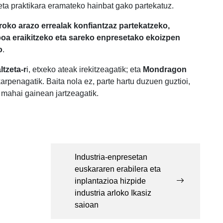
 eta praktikara eramateko hainbat gako partekatuz.
oko arazo errealak konfiantzaz partekatzeko,
boa eraikitzeko eta sareko enpresetako ekoizpen
o
.
ltzeta-r
i, etxeko ateak irekitzeagatik; eta
Mondragon
arpenagatik. Baita nola ez, parte hartu duzuen guztioi,
mahai gainean jartzeagatik.
Industria-enpresetan
euskararen erabilera eta
inplantazioa hizpide
industria arloko Ikasiz
saioan