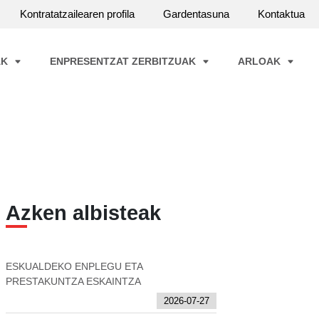
Kontratatzailearen profila
Gardentasuna
Kontaktua
AK
ENPRESENTZAT ZERBITZUAK
ARLOAK
Azken albisteak
ESKUALDEKO ENPLEGU ETA
PRESTAKUNTZA ESKAINTZA
2026-07-27