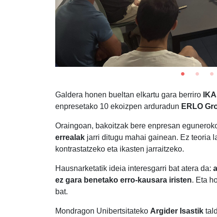
Galdera honen bueltan elkartu gara berriro
IKA
enpresetako 10 ekoizpen arduradun
ERLO Gr
Oraingoan, bakoitzak bere enpresan eguneroko
errealak
jarri ditugu mahai gainean. Ez teoria l
kontrastatzeko eta ikasten jarraitzeko.
Hausnarketatik ideia interesgarri bat atera da:
ez gara benetako erro-kausara iristen
. Eta h
bat.
Mondragon Unibertsitateko
Argider Isastik
tal