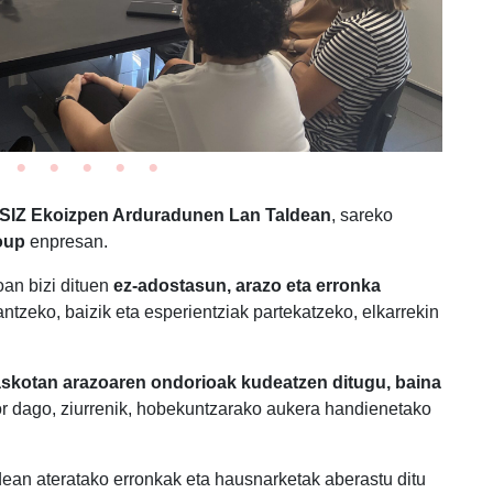
SIZ Ekoizpen Arduradunen Lan Taldean
, sareko
oup
enpresan.
an bizi dituen
ez-adostasun, arazo eta erronka
antzeko, baizik eta esperientziak partekatzeko, elkarrekin
askotan arazoaren ondorioak kudeatzen ditugu, baina
or dago, ziurrenik, hobekuntzarako aukera handienetako
dean ateratako erronkak eta hausnarketak aberastu ditu