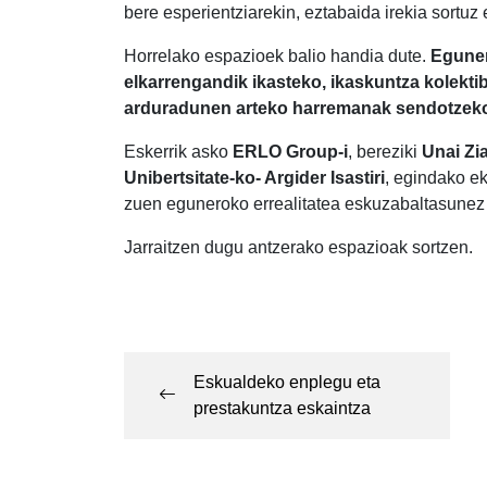
bere esperientziarekin, eztabaida irekia sortuz
Horrelako espazioek balio handia dute.
Eguner
elkarrengandik ikasteko, ikaskuntza kolekti
arduradunen arteko harremanak sendotzek
Eskerrik asko
ERLO Group-i
, bereziki
Unai Zia
Unibertsitate-ko- Argider Isastiri
, egindako ek
zuen eguneroko errealitatea eskuzabaltasunez 
Jarraitzen dugu antzerako espazioak sortzen.
Post
navigation
Eskualdeko enplegu eta
prestakuntza eskaintza