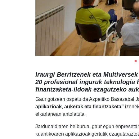
Iraurgi Berritzenek eta Multiverse
20 profesional inguruk teknologia 
finantzaketa-ildoak ezagutzeko auk
Gaur goizean ospatu da Azpeitiko Basazabal 
aplikazioak, aukerak eta finantzaketa”
izenek
elkarlanean antolatuta.
Jardunaldiaren helburua, gaur egun enpresetan 
kuantikoaren aplikazioak gertutik ezagutaraztea