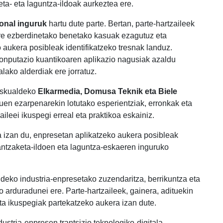
ta- eta laguntza-ildoak aurkeztea ere.
onal inguruk
hartu dute parte. Bertan, parte-hartzaileek
tore ezberdinetako benetako kasuak ezagutuz eta
 aukera posibleak identifikatzeko tresnak landuz.
 konputazio kuantikoaren aplikazio nagusiak azaldu
lako alderdiak ere jorratuz.
 eskualdeko
Elkarmedia, Domusa Teknik eta Biele
uen ezarpenarekin lotutako esperientziak, erronkak eta
aileei ikuspegi erreal eta praktikoa eskainiz.
a izan du, enpresetan aplikatzeko aukera posibleak
nantzaketa-ildoen eta laguntza-eskaeren inguruko
deko industria-enpresetako zuzendaritza, berrikuntza eta
io arduradunei ere. Parte-hartzaileek, gainera, adituekin
eta ikuspegiak partekatzeko aukera izan dute.
ustria-enpresen trantsizio teknologiko-digitala