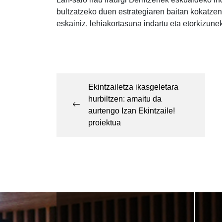
bultzatzeko duen estrategiaren baitan kokatzen
eskainiz, lehiakortasuna indartu eta etorkizune
Post
navigation
Ekintzailetza ikasgeletara
hurbiltzen: amaitu da
aurtengo Izan Ekintzaile!
proiektua