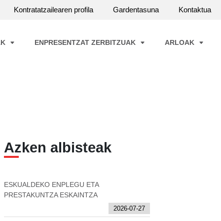
Kontratatzailearen profila
Gardentasuna
Kontaktua
AK
ENPRESENTZAT ZERBITZUAK
ARLOAK
Azken albisteak
ESKUALDEKO ENPLEGU ETA
PRESTAKUNTZA ESKAINTZA
2026-07-27