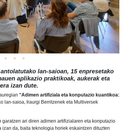
k antolatutako lan-saioan, 15 enpresetako
hauen aplikazio praktikoak, aukerak eta
era izan dute.
Jauregian
“Adimen artifiziala eta konputazio kuantikoa:
o lan-saioa, Iraurgi Berritzenek eta Multiversek
garatzen ari diren adimen artifizialaren eta konputazio
 izan da, baita teknologia horiek eskaintzen dituzten