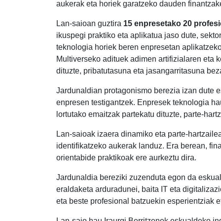
aukerak eta horiek garatzeko dauden finantzake
Lan-saioan guztira
15 enpresetako 20 profesi
ikuspegi praktiko eta aplikatua jaso dute, sek
teknologia horiek beren enpresetan aplikatzeko
Multiverseko adituek adimen artifizialaren eta
dituzte, pribatutasuna eta jasangarritasuna beza
Jardunaldian protagonismo berezia izan dute
enpresen testigantzek. Enpresek teknologia ha
lortutako emaitzak partekatu dituzte, parte-hartz
Lan-saioak izaera dinamiko eta parte-hartzaile
identifikatzeko aukerak landuz. Era berean, fi
orientabide praktikoak ere aurkeztu dira.
Jardunaldia bereziki zuzenduta egon da eskual
eraldaketa arduradunei, baita IT eta digitalizaz
eta beste profesional batzuekin esperientziak 
Lan-saio hau Iraurgi Berritzenek eskualdeko ind