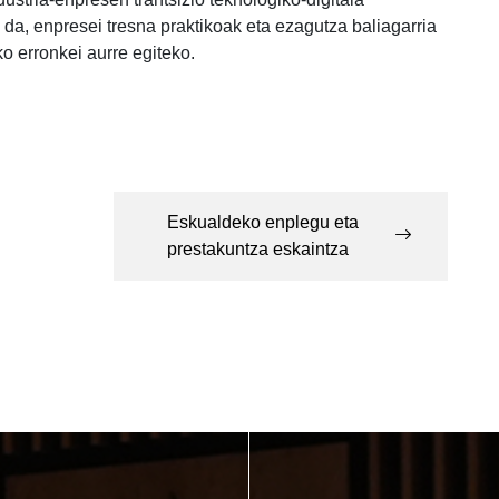
 da, enpresei tresna praktikoak eta ezagutza baliagarria
ko erronkei aurre egiteko.
Eskualdeko enplegu eta
prestakuntza eskaintza