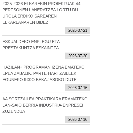
2025-2026 ELKAREKIN PROIEKTUAK 44
PERTSONEN LANERATZEA LORTU DU
UROLA ERDIKO SAREAREN
ELKARLANAREN BIDEZ
2026-07-21
ESKUALDEKO ENPLEGU ETA
PRESTAKUNTZA ESKAINTZA
2026-07-20
HAZILAN+ PROGRAMAN IZENA EMATEKO
EPEA ZABALIK. PARTE-HARTZAILEEK
EGUNEKO 9€KO BEKA JASOKO DUTE.
2026-07-16
AA SORTZAILEA PRAKTIKARA ERAMATEKO
LAN-SAIO BERRIA INDUSTRIA-ENPRESEI
ZUZENDUA
2026-07-16