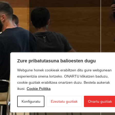
Zure pribatutasuna balioesten dugu
Webgune honek cookieak erabiltzen ditu gure webgunean
esperientzia onena lortzeko. ONARTU klikatzen baduzu,
cookie guztiak erabiltzea onartzen duzu. Bestela aukerak
ikusi.
Cookie Politika
Konfiguratu
Ezeztatu guztiak
Onartu guztiak